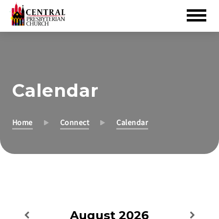
Skip
to
Main
Content
Calendar
Home
Connect
Calendar
August
2026