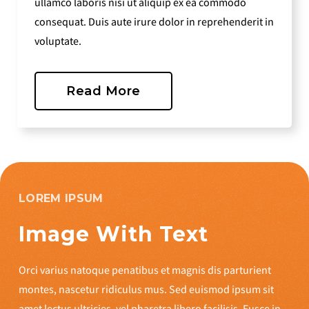
ullamco laboris nisi ut aliquip ex ea commodo
consequat. Duis aute irure dolor in reprehenderit in
voluptate.
Read More
LOREM IPSUM
Image With Text
Orci varius natoque penatibus et magnis dis parturient
montes, nascetur ridiculus mus. Sed euismod ipsum sit
amet lectus ultricies, vel pharetra libero facilisis. Fusce in