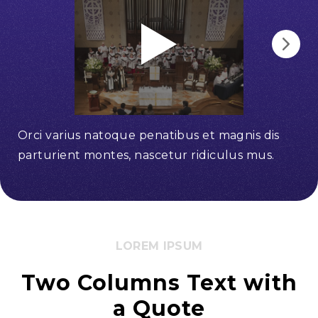
Orci varius natoque penatibus et magnis dis
Or
parturient montes, nascetur ridiculus mus.
pa
LOREM IPSUM
Two Columns Text with
a Quote