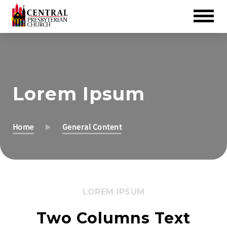
Skip
to
Main
Content
Lorem Ipsum
Home
General Content
LOREM IPSUM
Two Columns Text